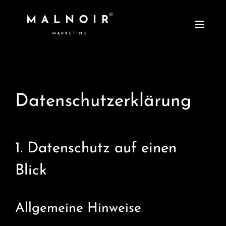
Skip
to
content
Toggle
Naviga
HOME
ÜBER UNS
Datenschutzerklärung
IMPRESSUM
1. Datenschutz auf einen
Blick
Allgemeine Hinweise